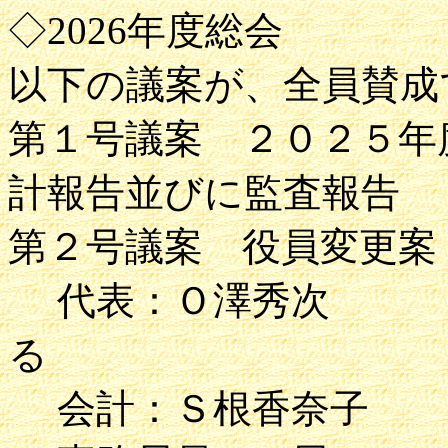
◇2026年度総会
以下の議案が、全員賛成
第１号議案 ２０２５年
計報告並びに監査報告
第２号議案 役員変更案
代表：Ｏ澤秀次 副
る
会計：Ｓ根香奈子 