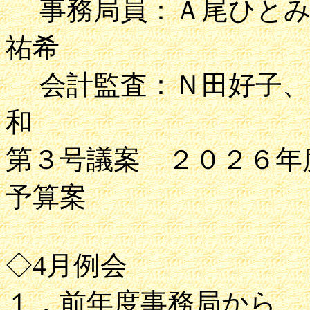
事務局員：Ａ尾ひとみ
祐希
会計監査：Ｎ田好子
和
第３号議案 ２０２６年
予算案
◇4月例会
１．前年度事務局から